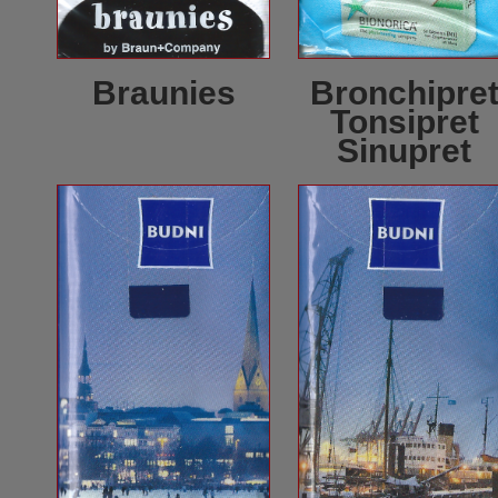
Braunies
Bronchipre
Tonsipret
Sinupret