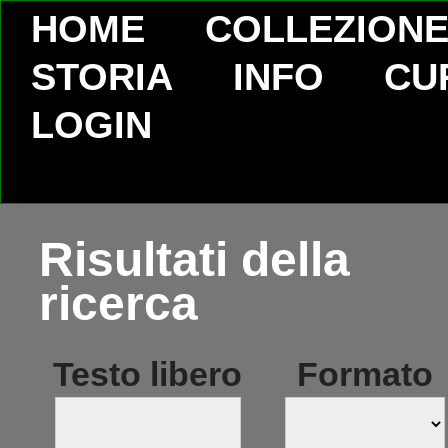
HOME
COLLEZION
STORIA
INFO
CU
LOGIN
Risultati della
ricerca
Testo libero
Formato