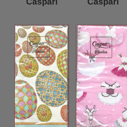
Caspari
Caspari