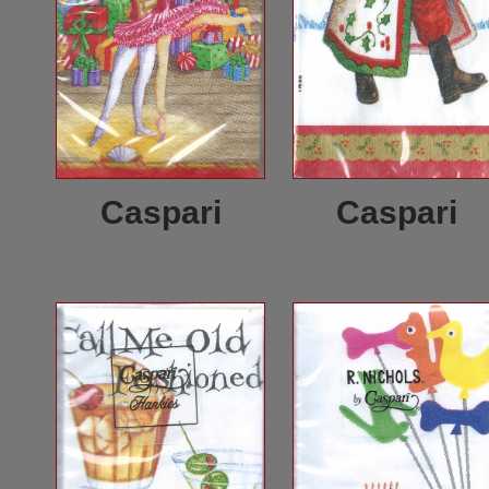
Caspari
Caspari