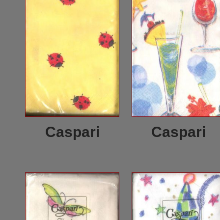
Caspari
Caspari