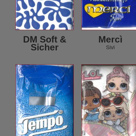
DM Soft &
Mercì
Sicher
Sivi