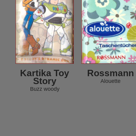
Kartika Toy
Rossmann
Story
Alouette
Buzz woody