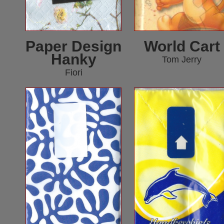
Paper Design
World Cart
Hanky
Tom Jerry
Fiori