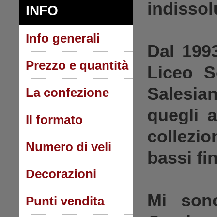
indissol
INFO
Info generali
Dal
199
Prezzo e quantità
Liceo Sc
Salesian
La confezione
quegli a
Il formato
collezio
Numero di veli
bassi fi
Decorazioni
Mi son
Punti vendita