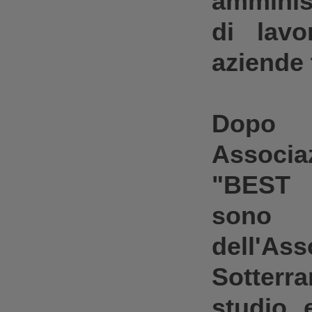
amminis
di lav
aziende 
Dopo 
Associ
"
BEST 
sono 
dell'
As
Sotterr
studio 