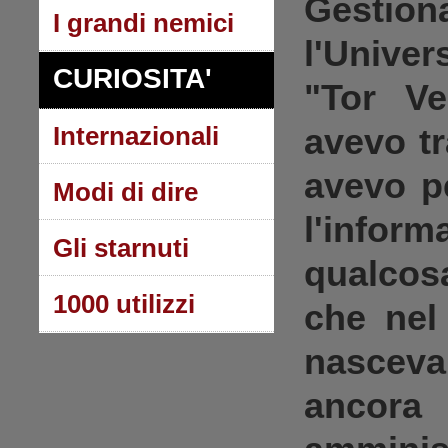
Gestion
I grandi nemici
l'
Univer
CURIOSITA'
"Tor Ve
Internazionali
avevo t
avevo p
Modi di dire
l'info
Gli starnuti
qualcosa
1000 utilizzi
che nel
nasce
ancor