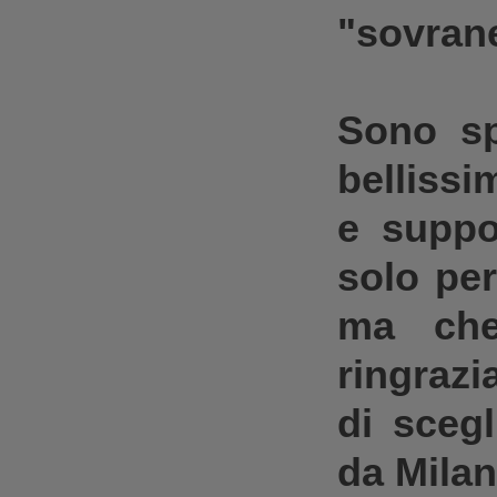
"sovrane
Sono s
belliss
e suppo
solo per
ma che
ringraz
di scegl
da Mila