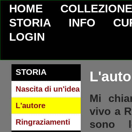
HOME
COLLEZION
STORIA
INFO
CU
LOGIN
STORIA
L'auto
Nascita di un'idea
Mi chi
L'autore
vivo a
R
Ringraziamenti
sono 