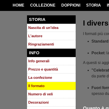
HOME
COLLEZIONE
DOPPIONI
STORIA
STORIA
I divers
Nascita di un'idea
I formati più c
L'autore
Standard
Ringraziamenti
INFO
Pocket
: 
Info generali
A questi si aggi
Prezzo e quantità
"Celebrat
da parte d
La confezione
Il formato
Fuori for
spesso due
Numero di veli
Decorazioni
Quanto è g