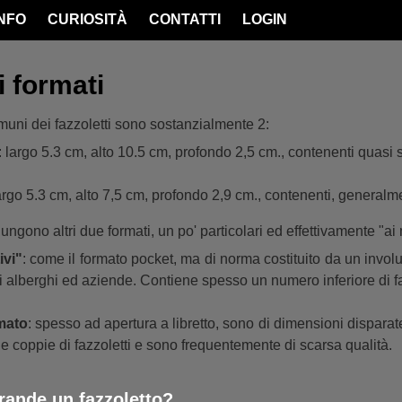
INFO
CURIOSITÀ
CONTATTI
LOGIN
i formati
omuni dei fazzoletti sono sostanzialmente 2:
: largo 5.3 cm, alto 10.5 cm, profondo 2,5 cm., contenenti quasi 
largo 5.3 cm, alto 7,5 cm, profondo 2,9 cm., contenenti, generalme
ungono altri due formati, un po' particolari ed effettivamente "ai
ivi"
: come il formato pocket, ma di norma costituito da un invol
i alberghi ed aziende. Contiene spesso un numero inferiore di fa
mato
: spesso ad apertura a libretto, sono di dimensioni dispara
 coppie di fazzoletti e sono frequentemente di scarsa qualità.
rande un fazzoletto?